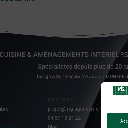
Voir la réalisation
CUISINE
&
AMÉNAGEMENTS INTÉRIEURS
Spécialistes depuis plus de 20 
Design & Sur-mesure MAUGUIO / MONTPEL
CONTACT
abre
projet@mg-agencement.fr
04 67 13 21 22
Acc
 Ouest
Blog