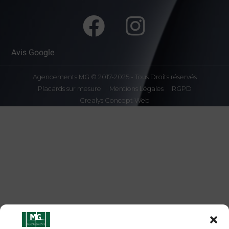
Avis Google
Agencements MG © 2017-2025 - Tous Droits réservés
Placards sur mesure
Mentions Légales
RGPD
Crealys Concept Web